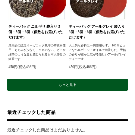
ティーバッグ ニルギリ 袋入り 3
ティーバッグ アールグレイ 袋入り
個・5個・8個（個数をお選びいた
3個・5個・8個（個数をお選びいた
だけます）
だけます）
最高級の認定オーガニック栽培の茶葉を使
人工的な香料は一切使用せず、 100％ピュ
用。えぐみが少なく、クセのない、どこか
アなベルガモットオイルで着香した、天然
緑茶のような趣も感じられる日本人好みの
の香りが豊かに広がる優しいアールグレイ
紅茶です。
ティーです
450円(税込486円)
450円(税込486円)
もっと見る
最近チェックした商品
最近チェックした商品はまだありません。