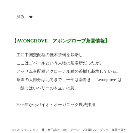
渋み ★
【AVONGROVE アボングローブ茶園情報】
主に中国交配種の低木茶樹を栽培し、
ここはゴパールという人物の居場所だったが、
アッサム交配種とクローナル種の茶樹も栽培している。
茶園の大部分は北向きで、一部は南向き。 "avongrove"は
「酸っぱいベリーの木立」の意。
2003年からバイオ・オーガニック農法採用
※ハリシュC.ムキア 井口智子訳(2012年) ダージリン茶園ハンドブック 丸善出版か