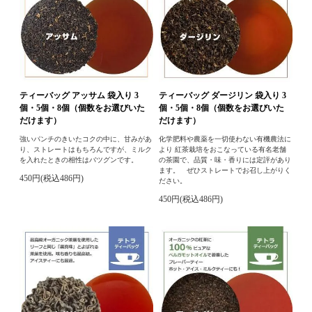
ティーバッグ アッサム 袋入り 3
ティーバッグ ダージリン 袋入り 3
個・5個・8個（個数をお選びいた
個・5個・8個（個数をお選びいた
だけます）
だけます）
強いパンチのきいたコクの中に、甘みがあ
化学肥料や農薬を一切使わない有機農法に
り、ストレートはもちろんですが、ミルク
より 紅茶栽培をおこなっている有名老舗
を入れたときの相性はバツグンです。
の茶園で、品質・味・香りには定評があり
ます。 ぜひストレートでお召し上がりく
450円(税込486円)
ださい。
450円(税込486円)