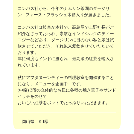
コンパス社から、今年のナムリン茶園のダージリ
ン...ファーストフラッシュ木箱入りが届きました。
コンパス社は岐阜が本社で、高島屋で上野社長がご
紹介なさっておられ、素敵なインドシルクのティー
コジーなどあり、ダージリンに目のない私と娘は試
飲させていただき、それ以来愛飲させていただいて
おります。
年に何度もインドに渡られ、最高級の紅茶を輸入さ
れています。
秋にアフタヌーンティーの料理教室を開催すること
になり、メニューを企画中...です。
(中略) 3段の立体的なお皿に各種の焼き菓子やサンド
イッチをのせて
おいしい紅茶をポットでたっぷりいただきます。
岡山県 K.I様