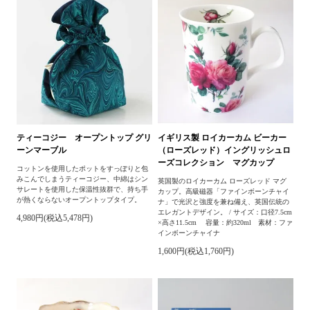
ティーコジー オープントップ グリ
イギリス製 ロイカーカム ビーカー
ーンマーブル
（ローズレッド）イングリッシュロ
ーズコレクション マグカップ
コットンを使用したポットをすっぽりと包
みこんでしまうティーコジー、中綿はシン
英国製のロイカーカム ローズレッド マグ
サレートを使用した保温性抜群で、持ち手
カップ。高級磁器「ファインボーンチャイ
が熱くならないオープントップタイプ。
ナ」で光沢と強度を兼ね備え、英国伝統の
エレガントデザイン。 / サイズ：口径7.5cm
4,980円(税込5,478円)
×高さ11.5cm 容量：約320ml 素材：ファ
インボーンチャイナ
1,600円(税込1,760円)