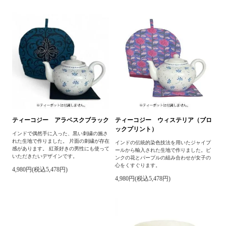
ティーコジー アラベスクブラック
ティーコジー ウィステリア（ブロ
ックプリント）
インドで偶然手に入った、黒い刺繍の施さ
れた生地で作りました。 片面の刺繍が存在
インドの伝統的染色技法を用いたジャイプ
感があります。 紅茶好きの男性にも使って
ールから輸入された生地で作りました。ピ
いただきたいデザインです。
ンクの花とパープルの組み合わせが女子の
心をくすぐります。
4,980円(税込5,478円)
4,980円(税込5,478円)