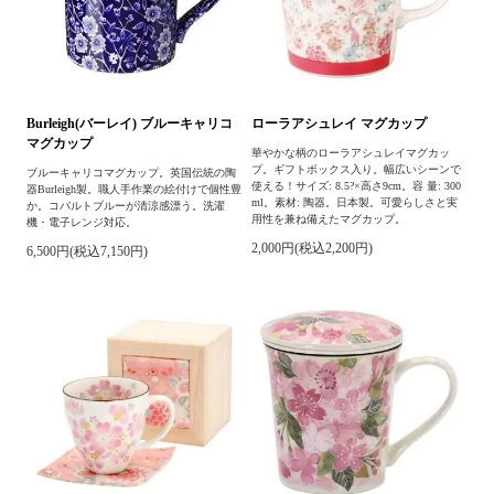
Burleigh(バーレイ) ブルーキャリコ
ローラアシュレイ マグカップ
マグカップ
華やかな柄のローラアシュレイマグカッ
プ。ギフトボックス入り。幅広いシーンで
ブルーキャリコマグカップ。英国伝統の陶
使える！サイズ: 8.5?×高さ9cm。容 量: 300
器Burleigh製。職人手作業の絵付けで個性豊
ml。素材: 陶器。日本製。可愛らしさと実
か。コバルトブルーが清涼感漂う。洗濯
用性を兼ね備えたマグカップ。
機・電子レンジ対応。
2,000円(税込2,200円)
6,500円(税込7,150円)