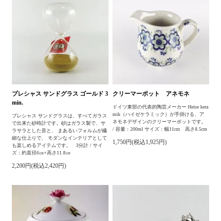
プレシャス サンドグラス ゴールド 3
クリーマーポット アネモネ
min.
ドイツ東部の代表的陶芸メーカー Heise kera
mik（ハイゼケラミック）が手掛ける、ア
プレシャス サンドグラスは、すべてガラス
ネモネデザインのクリーマーポットです。
で出来た砂時計です。砂はガラス製で、サ
/ 容量：200ml サイズ：幅11cm 高さ8.5cm
ラサラとした音と、 まあるいフォルムが繊
細な仕上りで、 モダンなインテリアとして
1,750円(税込1,925円)
も楽しめるアイテムです。 3分計 / サイ
ズ：約直径6㎝×高さ11.8㎝
2,200円(税込2,420円)