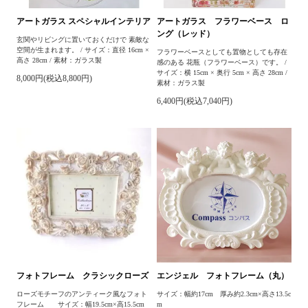
アートガラス スペシャルインテリア
アートガラス フラワーベース ロ
ング（レッド）
玄関やリビングに置いておくだけで 素敵な
空間が生まれます。 / サイズ：直径 16cm ×
フラワーベースとしても置物としても存在
高さ 28cm / 素材：ガラス製
感のある 花瓶（フラワーベース）です。 /
サイズ：横 15cm × 奥行 5cm × 高さ 28cm /
8,000円(税込8,800円)
素材：ガラス製
6,400円(税込7,040円)
フォトフレーム クラシックローズ
エンジェル フォトフレーム（丸）
ローズモチーフのアンティーク風なフォト
サイズ：幅約17cm 厚み約2.3cm×高さ13.5c
フレーム サイズ：幅19.5cm×高15.5cm
m