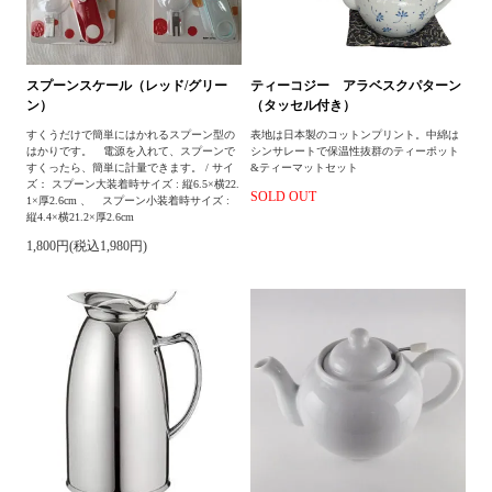
スプーンスケール（レッド/グリー
ティーコジー アラベスクパターン
ン）
（タッセル付き）
すくうだけで簡単にはかれるスプーン型の
表地は日本製のコットンプリント。中綿は
はかりです。 電源を入れて、スプーンで
シンサレートで保温性抜群のティーポット
すくったら、簡単に計量できます。 / サイ
&ティーマットセット
ズ： スプーン大装着時サイズ : 縦6.5×横22.
SOLD OUT
1×厚2.6cm 、 スプーン小装着時サイズ :
縦4.4×横21.2×厚2.6cm
1,800円(税込1,980円)