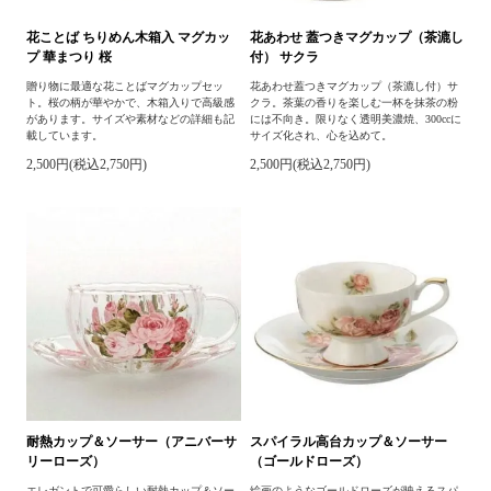
花ことば ちりめん木箱入 マグカッ
花あわせ 蓋つきマグカップ（茶漉し
プ 華まつり 桜
付） サクラ
贈り物に最適な花ことばマグカップセッ
花あわせ蓋つきマグカップ（茶漉し付）サ
ト。桜の柄が華やかで、木箱入りで高級感
クラ。茶葉の香りを楽しむ一杯を抹茶の粉
があります。サイズや素材などの詳細も記
には不向き。限りなく透明美濃焼、300ccに
載しています。
サイズ化され、心を込めて。
2,500円(税込2,750円)
2,500円(税込2,750円)
耐熱カップ＆ソーサー（アニバーサ
スパイラル高台カップ＆ソーサー
リーローズ）
（ゴールドローズ）
エレガントで可愛らしい耐熱カップ＆ソー
絵画のようなゴールドローズが映えるスパ