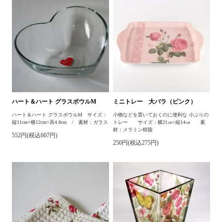
ハート＆ハート グラスボウルM
ミニトレー 大バラ（ピンク）
ハート＆ハート グラスボウルM サイズ：
小物などを置いておくのに便利な 小ぶりの
縦11cm×横12cm×高4.8cm / 素材：ガラス
トレー サイズ：横21㎝×縦14㎝ 素
材：メラミン樹脂
552円(税込607円)
250円(税込275円)