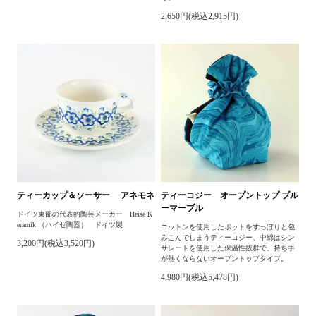
2,650円(税込2,915円)
ティーカップ＆ソーサー アネモネ
ティーコジー オープントップ ブル
ーマーブル
ドイツ東部の代表的陶芸メーカー Heise K
eramik （ハイゼ陶器） ドイツ製
コットンを使用したポットをすっぽりと包
みこんでしまうティーコジー、中綿はシン
3,200円(税込3,520円)
サレートを使用した保温性抜群で、持ち手
が熱くならないオープントップタイプ。
4,980円(税込5,478円)