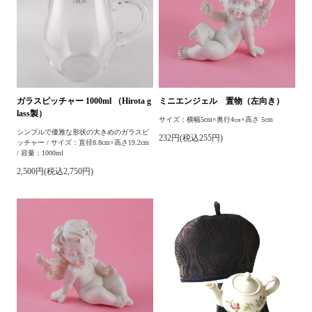
ガラスピッチャー 1000ml （Hirota g
ミニエンジェル 置物（左向き）
lass製）
サイズ：横幅5cm×奥行4㎝×高さ 5cm
シンプルで優雅な形状の大きめのガラスピ
232円(税込255円)
ッチャー / サイズ：直径8.8cm×高さ19.2cm
/ 容量：1000ml
2,500円(税込2,750円)