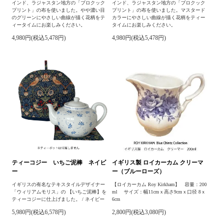
インド、ラジャスタン地方の「ブロクック
インド、ラジャスタン地方の「ブロクック
プリント」の布を使いました。やや濃い目
プリント」の布を使いました。マスタード
のグリーンにやさしい曲線が描く花柄をテ
カラーにやさしい曲線が描く花柄をティー
ィータイムにお楽しみください。
タイムにお楽しみください。
4,980円(税込5,478円)
4,980円(税込5,478円)
ティーコジー いちご泥棒 ネイビ
イギリス製 ロイカーカム クリーマ
ー
ー（ブルーローズ）
イギリスの有名なテキスタイルデザイナー
【ロイカーカム Roy Kirkham】 容量：200
「ウィリアムモリス」の 【いちご泥棒】を
ml サイズ：幅11cmｘ高さ9cmｘ口径 8ｘ
ティーコジーに仕上げました。 / ネイビー
6cm
5,980円(税込6,578円)
2,800円(税込3,080円)