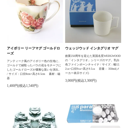
アイボリー リーフマグ ゴールドロ
ウェッジウッド インタグリオ マグ
ーズ
創業250周年を迎えた英国名窯WEDGWOOD
の「インタグリオ」シリーズのマグ。乳白
アンティーク風のアイボリー色の生地に、
色ファインボーンチャイナ / サイズ：幅12.
ゴールドで縁取ったバラの花をモチーフに
2㎝×口径9㎝×高さ9.5㎝ 容量： 350ml(メ
したゴールドローズが優雅な装いを演出。
ーカー表示サイズ)
/ サイズ：口径8cm×高さ8.5cm 素材：磁
器
3,000円(税込3,300円)
1,400円(税込1,540円)