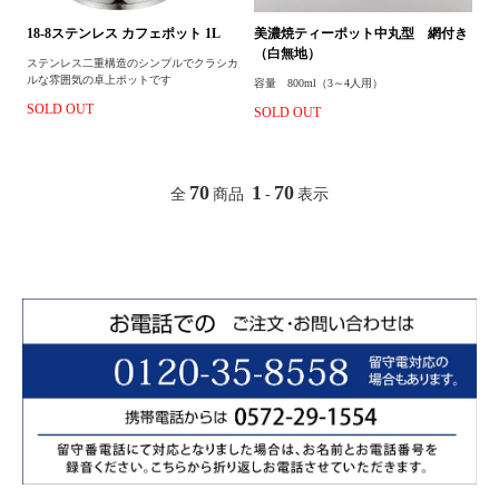
18-8ステンレス カフェポット 1L
美濃焼ティーポット中丸型 網付き
（白無地）
ステンレス二重構造のシンプルでクラシカ
ルな雰囲気の卓上ポットです
容量 800ml（3～4人用）
SOLD OUT
SOLD OUT
70
1
70
全
商品
-
表示