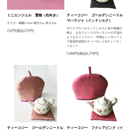
ミニエンジェル 置物（右向き）
ティーコジー ゴールデンニードル
マハラジャ（インドシルク）
サイズ：横幅5.5cm×奥行3㎝×高さ5cm
ダークブルーのインドシルクに金の刺繍が
232円(税込255円)
映え、まるでインドのマハラジャの王冠の
ようなティーコジー、中綿はシンサレート
で保温性抜群のティーポット&ティーマッ
トセット
5,980円(税込6,578円)
ティーコジー ゴールデンニードル
ティーコジー フクシアピンク（イ