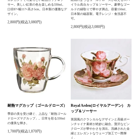
サー。美しい紅茶の色を楽しめる330ml。
イラル高台カップ＆ソーサー。豪華なゴー
口径8?×幅11?×高さ5cm。日本製の優雅なデ
ルドの縁取りで華やぎ満点。容量150ml、
ザイン。
日本製の磁器製。電子レンジ・食洗器不
可。
2,800円(税込3,080円)
2,800円(税込3,080円)
耐熱マグカップ（ゴールドローズ）
Royal Arden(ロイヤルアーデン) カ
ップ＆ソーサー
季節の美を受け継ぐ、上品な「耐熱ゴール
ドローズマグカップ」。日常を彩る330ml
英国風のクラシカルなデザインと高級ボー
の優美な輝き。
ンチャイナ素材が絶妙に融合。贅沢なピン
クローズが華やかさを演出。洗練された金
1,700円(税込1,870円)
縁とエレガントなウェーブ加工で一際輝
く。