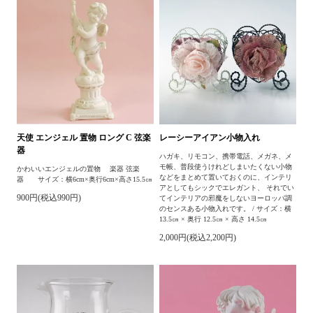
天使 エンジェル 置物 ロング C 弦楽
レーシーアイアン小物入れ
器
ハガキ、リモコン、携帯電話、メガネ、メ
モ帳、普段使うけれどしまいたくない小物
かわいいエンジェルの置物 楽器 弦楽
などをまとめて置いておくのに、インテリ
器 サイズ：横6cm×奥行6cm×高さ15.5㎝
アとしてもシックでエレガント、 それでい
900円(税込990円)
てインテリアの邪魔をしないヨーロッパ調
のセンスある小物入れです。 / サイズ：横
13.5㎝ × 奥行 12.5㎝ × 高さ 14.5㎝
2,000円(税込2,200円)