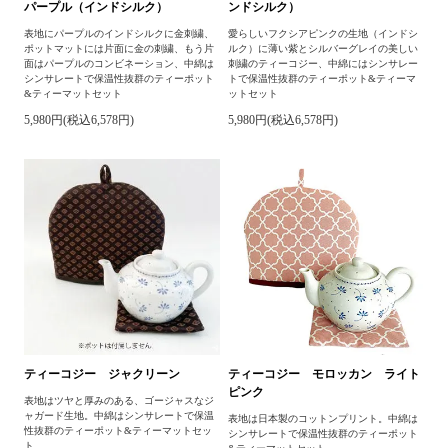
パープル（インドシルク）
ンドシルク）
表地にパープルのインドシルクに金刺繍、
愛らしいフクシアピンクの生地（インドシ
ポットマットには片面に金の刺繍、もう片
ルク）に薄い紫とシルバーグレイの美しい
面はパープルのコンビネーション、中綿は
刺繍のティーコジー、中綿にはシンサレー
シンサレートで保温性抜群のティーポット
トで保温性抜群のティーポット&ティーマ
&ティーマットセット
ットセット
5,980円(税込6,578円)
5,980円(税込6,578円)
ティーコジー ジャクリーン
ティーコジー モロッカン ライト
ピンク
表地はツヤと厚みのある、ゴージャスなジ
ャガード生地。中綿はシンサレートで保温
表地は日本製のコットンプリント。中綿は
性抜群のティーポット&ティーマットセッ
シンサレートで保温性抜群のティーポット
ト