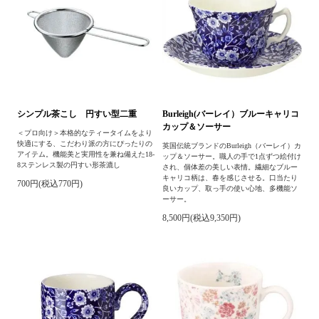
シンプル茶こし 円すい型二重
Burleigh(バーレイ）ブルーキャリコ
カップ＆ソーサー
＜プロ向け＞本格的なティータイムをより
快適にする、こだわり派の方にぴったりの
英国伝統ブランドのBurleigh（バーレイ）カ
アイテム。機能美と実用性を兼ね備えた18-
ップ＆ソーサー。職人の手で1点ずつ絵付け
8ステンレス製の円すい形茶漉し
され、個体差の美しい表情。繊細なブルー
キャリコ柄は、春を感じさせる。口当たり
700円(税込770円)
良いカップ、取っ手の使い心地、多機能ソ
ーサー。
8,500円(税込9,350円)