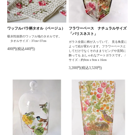
ワッフルバラ柄タオル（ベージュ）
フラワーベース ナチュラルサイズ
「パリスネスト」
吸水性抜群のワッフル地のタオルです。
タオルサイズ：37cm×37cm
ガラス全面に柄が入っていて、 見る角度に
よって絵が変わります。フラワーベースと
400円(税込440円)
してだけでなくそのままリビングや玄関に
飾っても おしゃれなアートガラスです。 /
サイズ：約9cmｘ9cmｘ16cm
3,200円(税込3,520円)