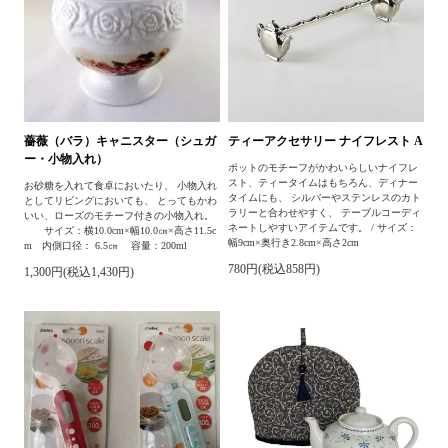
薔薇（バラ）キャニスター（シュガ
ティーアクセサリー ナイフレスト A
ー・小物入れ）
ポットのモチーフがかわいらしいナイフレ
スト、ティータイムはもちろん、ディナー
お砂糖を入れて食卓においたり、 小物入れ
タイムにも、 シルバーやステンレスのカト
としてリビングにおいても、 とってもかわ
ラリーと合わせやすく、 テーブルコーディ
いい、ローズのモチーフ付きの小物入れ。
ネートしやすいアイテムです。 / サイズ：
サイズ：横10.0cm×幅10.0㎝×高さ11.5c
幅9cm×奥行き2.8cm×高さ2cm
m 内側口径： 6.5㎝ 容量：200ml
780円(税込858円)
1,300円(税込1,430円)