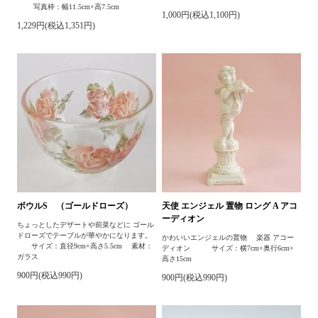
写真枠：幅11.5cm×高7.5cm
1,000円(税込1,100円)
1,229円(税込1,351円)
ボウルS （ゴールドローズ）
天使 エンジェル 置物 ロング A アコ
ーディオン
ちょっとしたデザートや前菜などに ゴール
ドローズでテーブルが華やかになります。
かわいいエンジェルの置物 楽器 アコー
サイズ：直径9cm×高さ5.5cm 素材：
ディオン サイズ：横7cm×奥行6cm×
ガラス
高さ15cm
900円(税込990円)
900円(税込990円)