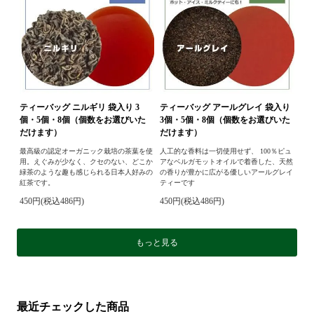
ティーバッグ ニルギリ 袋入り 3
ティーバッグ アールグレイ 袋入り
個・5個・8個（個数をお選びいた
3個・5個・8個（個数をお選びいた
だけます）
だけます）
最高級の認定オーガニック栽培の茶葉を使
人工的な香料は一切使用せず、 100％ピュ
用。えぐみが少なく、クセのない、どこか
アなベルガモットオイルで着香した、天然
緑茶のような趣も感じられる日本人好みの
の香りが豊かに広がる優しいアールグレイ
紅茶です。
ティーです
450円(税込486円)
450円(税込486円)
もっと見る
最近チェックした商品