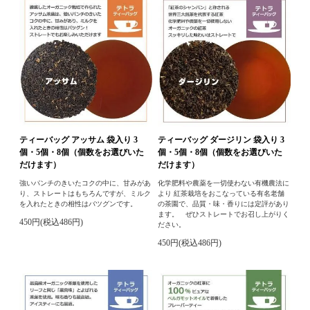
ティーバッグ アッサム 袋入り 3
ティーバッグ ダージリン 袋入り 3
個・5個・8個（個数をお選びいた
個・5個・8個（個数をお選びいた
だけます）
だけます）
強いパンチのきいたコクの中に、甘みがあ
化学肥料や農薬を一切使わない有機農法に
り、ストレートはもちろんですが、ミルク
より 紅茶栽培をおこなっている有名老舗
を入れたときの相性はバツグンです。
の茶園で、品質・味・香りには定評があり
ます。 ぜひストレートでお召し上がりく
450円(税込486円)
ださい。
450円(税込486円)