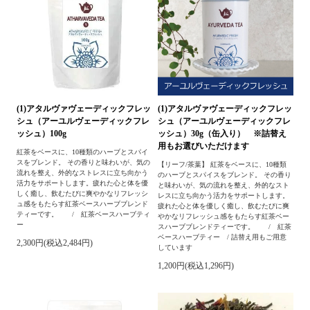
(1)アタルヴァヴェーディックフレッ
(1)アタルヴァヴェーディックフレッ
シュ（アーユルヴェーディックフレ
シュ（アーユルヴェーディックフレ
ッシュ）100g
ッシュ）30g（缶入り） ※詰替え
用もお選びいただけます
紅茶をベースに、10種類のハーブとスパイ
スをブレンド。 その香りと味わいが、気の
【リーフ/茶葉】 紅茶をベースに、10種類
流れを整え、外的なストレスに立ち向かう
のハーブとスパイスをブレンド。 その香り
活力をサポートします。疲れた心と体を優
と味わいが、気の流れを整え、外的なスト
しく癒し、飲むたびに爽やかなリフレッシ
レスに立ち向かう活力をサポートします。
ュ感をもたらす紅茶ベースハーブブレンド
疲れた心と体を優しく癒し、飲むたびに爽
ティーです。 / 紅茶ベースハーブティ
やかなリフレッシュ感をもたらす紅茶ベー
ー
スハーブブレンドティーです。 / 紅茶
ベースハーブティー / 詰替え用もご用意
2,300円(税込2,484円)
しています
1,200円(税込1,296円)