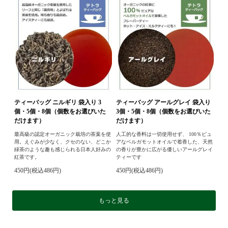
ティーバッグ ニルギリ 袋入り 3
ティーバッグ アールグレイ 袋入り
個・5個・8個（個数をお選びいた
3個・5個・8個（個数をお選びいた
だけます）
だけます）
最高級の認定オーガニック栽培の茶葉を使
人工的な香料は一切使用せず、 100％ピュ
用。えぐみが少なく、クセのない、どこか
アなベルガモットオイルで着香した、天然
緑茶のような趣も感じられる日本人好みの
の香りが豊かに広がる優しいアールグレイ
紅茶です。
ティーです
450円(税込486円)
450円(税込486円)
もっと見る