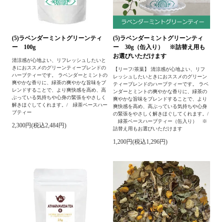
(5)ラベンダーミントグリーンティ
(5)ラベンダーミントグリーンティ
ー 100g
ー 30g（缶入り） ※詰替え用も
お選びいただけます
清涼感が心地よい、リフレッシュしたいと
きにおススメのグリーンティーブレンドの
【リーフ/茶葉】 清涼感が心地よい、リフ
ハーブティーです。 ラベンダーとミントの
レッシュしたいときにおススメのグリーン
爽やかな香りに、緑茶の爽やかな旨味をブ
ティーブレンドのハーブティーです。 ラベ
レンドすることで、より爽快感を高め、高
ンダーとミントの爽やかな香りに、緑茶の
ぶっている気持ちや心身の緊張をやさしく
爽やかな旨味をブレンドすることで、より
解きほぐしてくれます。/ 緑茶ベースハー
爽快感を高め、高ぶっている気持ちや心身
ブティー
の緊張をやさしく解きほぐしてくれます。/
緑茶ベースハーブティー（缶入り） ※
2,300円(税込2,484円)
詰替え用もお選びいただけます
1,200円(税込1,296円)