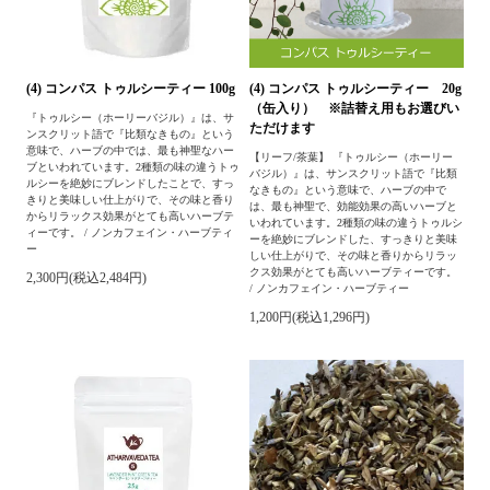
(4) コンパス トゥルシーティー 100g
(4) コンパス トゥルシーティー 20g
（缶入り） ※詰替え用もお選びい
『トゥルシー（ホーリーバジル）』は、サ
ただけます
ンスクリット語で『比類なきもの』という
意味で、ハーブの中では、最も神聖なハー
【リーフ/茶葉】 『トゥルシー（ホーリー
ブといわれています。2種類の味の違うトゥ
バジル）』は、サンスクリット語で『比類
ルシーを絶妙にブレンドしたことで、すっ
なきもの』という意味で、ハーブの中で
きりと美味しい仕上がりで、その味と香り
は、最も神聖で、効能効果の高いハーブと
からリラックス効果がとても高いハーブテ
いわれています。2種類の味の違うトゥルシ
ィーです。 / ノンカフェイン・ハーブティ
ーを絶妙にブレンドした、すっきりと美味
ー
しい仕上がりで、その味と香りからリラッ
クス効果がとても高いハーブティーです。
2,300円(税込2,484円)
/ ノンカフェイン・ハーブティー
1,200円(税込1,296円)