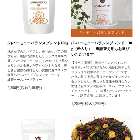
(2)ハーモニーバランスブレンド100g
(2)ハーモニーバランスブレンド 30
g（缶入り） ※詰替え用もお選び
挽きたてのスパイスと、香り高いバラの花
いただけます
びらが、絶妙に調和したリラックス効果の
高いハーブティーです。 バラの甘く上品な
【リーフ/茶葉】 挽きたてのスパイスと、
香りとカルダモンがアクセントとなり、美
香り高いバラの花びらが、絶妙に調和した
しさと健康を維持したい女性におススメの
リラックス効果の高いハーブティーです。
紅茶ベースハーブブレンドティーです。 /
バラの甘く上品な香りとカルダモンがアク
紅茶ベースハーブティー
セントとなり、美しさと健康を維持したい
女性におススメの紅茶ベースハーブブレン
2,300円(税込2,484円)
ドティーです。 / 紅茶ベースハーブティ
ー / 詰替え用もご用意しています
1,200円(税込1,296円)