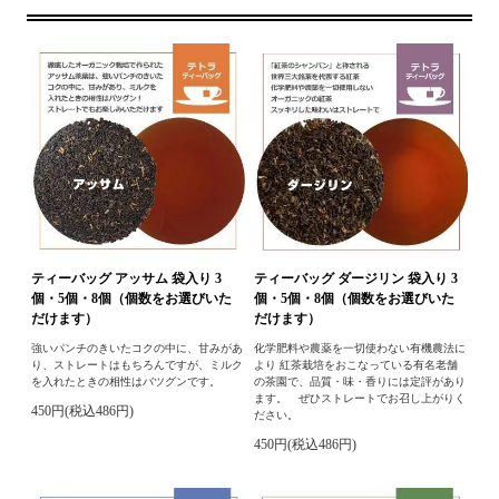
ティーバッグ アッサム 袋入り 3
ティーバッグ ダージリン 袋入り 3
個・5個・8個（個数をお選びいた
個・5個・8個（個数をお選びいた
だけます）
だけます）
強いパンチのきいたコクの中に、甘みがあ
化学肥料や農薬を一切使わない有機農法に
り、ストレートはもちろんですが、ミルク
より 紅茶栽培をおこなっている有名老舗
を入れたときの相性はバツグンです。
の茶園で、品質・味・香りには定評があり
ます。 ぜひストレートでお召し上がりく
450円(税込486円)
ださい。
450円(税込486円)