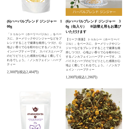
(6)ハーバルブレンド ジンジャー 1
(6)ハーバルブレンド ジンジャー 3
00g
0g（缶入り） ※詰替え用もお選び
いただけます
「トゥルシー（ホーリーバジル）」をベー
スに、ターメリックやジンジャーなどをブ
【リーフ/茶葉】 トゥルシー（ホーリーバ
レンドすることで健康を維持しつづけ、心
ジル）」をベースに、ターメリックやジン
地よい香りで心を軽やかにするノンカフェ
ジャーなどをブレンドすることで健康を維
インハーブティーです。 スパイスとハーブ
持しつづけ、心地よい香りで心を軽やかに
のピリピリとした感覚が心地よく癒してく
するノンカフェインハーブティーです。 ス
れるでしょう。 / ノンカフェイン・ハーブ
パイスとハーブのピリピリとした感覚が心
ティー
地よく癒してくれるでしょう。 / ノンカフ
ェイン・ハーブティー
2,300円(税込2,484円)
1,200円(税込1,296円)