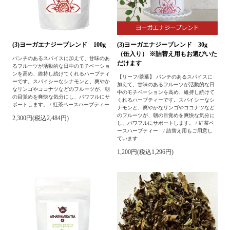
(3)ヨーガエナジーブレンド 100g
(3)ヨーガエナジーブレンド 30g
（缶入り） ※詰替え用もお選びいた
パンチのあるスパイスに加えて、甘味のあ
だけます
るフルーツが活動的な日中のモチベーショ
ンを高め、維持し続けてくれるハーブティ
【リーフ/茶葉】 パンチのあるスパイスに
ーです。スパイシーなシナモンと、爽やか
加えて、甘味のあるフルーツが活動的な日
なリンゴやココナツなどのフルーツが、朝
中のモチベーションを高め、維持し続けて
の目覚めを爽快な気分にし、パワフルにサ
くれるハーブティーです。スパイシーなシ
ポートします。 / 紅茶ベースハーブティー
ナモンと、爽やかなリンゴやココナツなど
のフルーツが、朝の目覚めを爽快な気分に
2,300円(税込2,484円)
し、パワフルにサポートします。 / 紅茶ベ
ースハーブティー / 詰替え用もご用意し
ています
1,200円(税込1,296円)