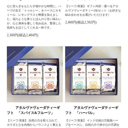
心に安らぎをもたらす穏やかな時間に。ハ
【リーフ/茶葉】 ギフト内容：選べるアタ
ーブの女王「トゥルシー」をベースにカモ
ルヴァヴェーダティー2缶セット（お好きな
ミール、レモングラスと蜂蜜を加えまし
組み合わせをお選びいただけます）
た。花のような香りとほんのり甘い味わい
2,400円(税込2,592円)
が、心と身体を優しく包み込み、緊張した
気持ちをほぐしてくれる一杯です。
2,300円(税込2,484円)
アタルヴァヴェーダティーギ
アタルヴァヴェーダティーギ
フト 「スパイス&フルーツ」
フト 「ハーバル」
【リーフ/茶葉】 自然の力を取り入れて、
【リーフ/茶葉】 インド伝統の万能薬ハー
カラダと心を内側からバランスよく整える
ブをベースに、自然の力で体や心の不調を