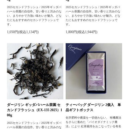
2025セカンドフラッシュ / 2025年ギッダパ
2025セカンドフラッシュ / 2025年ギッダパ
ハール茶園の自信作。甘い香りと渋みのな
ハール茶園の自信作。甘い香りと渋みのな
い、まろやかで力強い味わいが魅力。どな
い、まろやかで力強い味わいが魅力。どな
たにもおすすめのセカンドフラッシュで
たにもおすすめのセカンドフラッシュで
す。
す。
1,050円(税込1,134円)
1,800円(税込1,944円)
ダージリン ギッダパハール茶園 セ
ティーバッグ ダージリン 2個入 単
カンドフラッシュ（EX-135 2025）1
品ギフトボックス
00g
化学肥料や農薬を一切使わない、 有機農法
をさらに進めた「バイオダイナミック農
2025セカンドフラッシュ / 2025年ギッダパ
法」により 紅茶栽培をおこなっている有名
ハール茶園の自信作。甘い香りと渋みのな