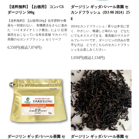
【送料無料】【お徳用】 コンパス
ダージリン ギッダパハール茶園 セ
ダージリン 500g
カンドフラッシュ（DJ-90 2024）25
g
【送料無料】【お徳用500g】化学肥料や農
薬を一切使わない、 有機農法をさらに進め
2024セカンドフラッシュ / 香りは本当に甘
た「バイオダイナミック農法」により 紅茶
く、やさしい、喉越しと味わいは、どなた
栽培をおこなっている有名老舗 マカイバリ
にでもオススメできる、最高級のマスカテ
茶園のセカンドフラッシュ セミリーフ
ルフレーバーです。ダージリンの渋みが苦
手な方は、どうぞこちらのセカンドフラッ
6,550円(税込7,074円)
シュをお楽しみください。
1,050円(税込1,134円)
ダージリン ギッダパハール茶園 セ
ダージリン ギッダパハール茶園 セ