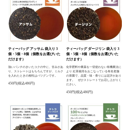
ティーバッグ アッサム 袋入り 3
ティーバッグ ダージリン 袋入り 3
個・5個・8個（個数をお選びいた
個・5個・8個（個数をお選びいた
だけます）
だけます）
強いパンチのきいたコクの中に、甘みがあ
化学肥料や農薬を一切使わない有機農法に
り、ストレートはもちろんですが、ミルク
より 紅茶栽培をおこなっている有名老舗
を入れたときの相性はバツグンです。
の茶園で、品質・味・香りには定評があり
ます。 ぜひストレートでお召し上がりく
450円(税込486円)
ださい。
450円(税込486円)