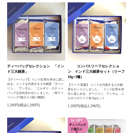
ティーバッグセレクション 「イン
コンパスリーフセレクショ
ド三大銘茶」
ン インド三大銘茶セット（リーフ
10g×3種）
【ティーバッグ】 インド紅茶を存分に楽し
める、インドを代表する３大銘茶「ダージ
【リーフ/茶葉】 インドを代表する３大銘
リン」「アッサム」「ニルギリ」のティー
茶をセットにしました。 インド紅茶を存
バッグを詰め合わせにしました。（各ティ
分に楽しめる、ダージリン、アッサム、ニ
ーバッグ2個入り/1袋×3種類）
ルギリのリーフ各10gセット
1,200円(税込1,296円)
1,200円(税込1,296円)