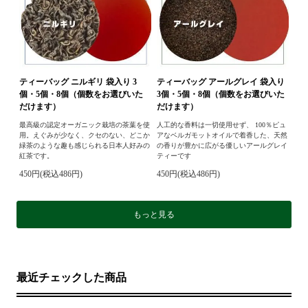
ティーバッグ ニルギリ 袋入り 3
ティーバッグ アールグレイ 袋入り
個・5個・8個（個数をお選びいた
3個・5個・8個（個数をお選びいた
だけます）
だけます）
最高級の認定オーガニック栽培の茶葉を使
人工的な香料は一切使用せず、 100％ピュ
用。えぐみが少なく、クセのない、どこか
アなベルガモットオイルで着香した、天然
緑茶のような趣も感じられる日本人好みの
の香りが豊かに広がる優しいアールグレイ
紅茶です。
ティーです
450円(税込486円)
450円(税込486円)
もっと見る
最近チェックした商品