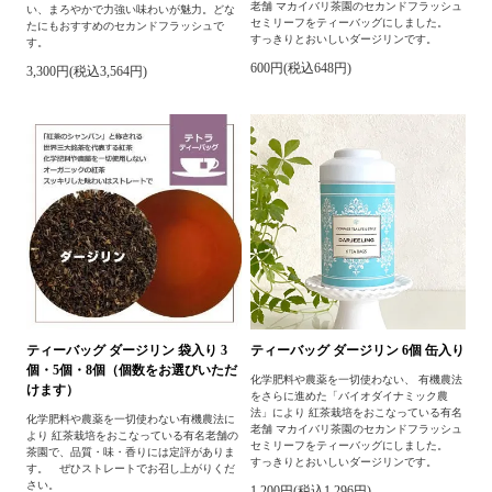
老舗 マカイバリ茶園のセカンドフラッシュ
い、まろやかで力強い味わいが魅力。どな
セミリーフをティーバッグにしました。
たにもおすすめのセカンドフラッシュで
すっきりとおいしいダージリンです。
す。
600円(税込648円)
3,300円(税込3,564円)
ティーバッグ ダージリン 袋入り 3
ティーバッグ ダージリン 6個 缶入り
個・5個・8個（個数をお選びいただ
化学肥料や農薬を一切使わない、 有機農法
けます）
をさらに進めた「バイオダイナミック農
法」により 紅茶栽培をおこなっている有名
化学肥料や農薬を一切使わない有機農法に
老舗 マカイバリ茶園のセカンドフラッシュ
より 紅茶栽培をおこなっている有名老舗の
セミリーフをティーバッグにしました。
茶園で、品質・味・香りには定評がありま
すっきりとおいしいダージリンです。
す。 ぜひストレートでお召し上がりくだ
さい。
1,200円(税込1,296円)