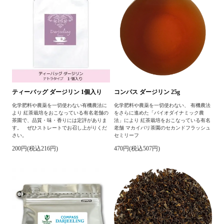
ティーバッグ ダージリン 1個入り
コンパス ダージリン 25g
化学肥料や農薬を一切使わない有機農法に
化学肥料や農薬を一切使わない、 有機農法
より 紅茶栽培をおこなっている有名老舗の
をさらに進めた「バイオダイナミック農
茶園で、品質・味・香りには定評がありま
法」により 紅茶栽培をおこなっている有名
す。 ぜひストレートでお召し上がりくだ
老舗 マカイバリ茶園のセカンドフラッシュ
さい。
セミリーフ
200円(税込216円)
470円(税込507円)