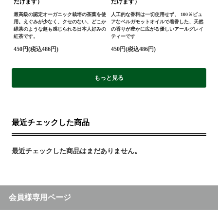
だけます）
だけます）
最高級の認定オーガニック栽培の茶葉を使
人工的な香料は一切使用せず、 100％ピュ
用。えぐみが少なく、クセのない、どこか
アなベルガモットオイルで着香した、天然
緑茶のような趣も感じられる日本人好みの
の香りが豊かに広がる優しいアールグレイ
紅茶です。
ティーです
450円(税込486円)
450円(税込486円)
もっと見る
最近チェックした商品
最近チェックした商品はまだありません。
会員様専用ページ