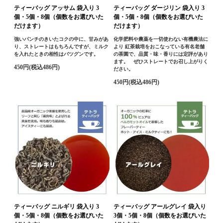
ティーバッグ アッサム 袋入り 3
ティーバッグ ダージリン 袋入り 3
個・5個・8個（個数をお選びいた
個・5個・8個（個数をお選びいた
だけます）
だけます）
強いパンチのきいたコクの中に、甘みがあ
化学肥料や農薬を一切使わない有機農法に
り、ストレートはもちろんですが、ミルク
より 紅茶栽培をおこなっている有名老舗
を入れたときの相性はバツグンです。
の茶園で、品質・味・香りには定評があり
ます。 ぜひストレートでお召し上がりく
450円(税込486円)
ださい。
450円(税込486円)
ティーバッグ ニルギリ 袋入り 3
ティーバッグ アールグレイ 袋入り
個・5個・8個（個数をお選びいた
3個・5個・8個（個数をお選びいた