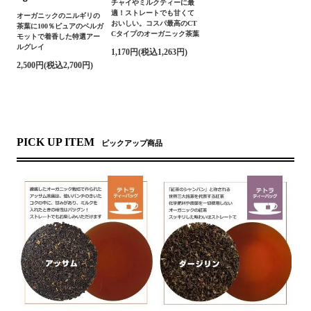
チャイやミルクティーに最
適！ストレートでも甘くて
オーガニックのニルギリの
おいしい。コスパ最高のCT
茶葉に100％ピュアのベルガ
Cタイプのオーガニック茶葉
モットで着香した特選アー
ルグレイ
1,170円(税込1,263円)
2,500円(税込2,700円)
PICK UP ITEM
ピックアップ商品