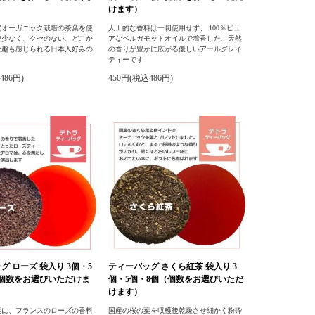
けます）
定オーガニック栽培の茶葉を使
人工的な香料は一切使用せず、 100％ピュ
が少なく、クセのない、どこか
アなベルガモットオイルで着香した、天然
な趣も感じられる日本人好みの
の香りが豊かに広がる優しいアールグレイ
ティーです
486円)
450円(税込486円)
グ ローズ 袋入り 3個・5
ティーバッグ さくら紅茶 袋入り 3
（個数をお選びいただけま
個・5個・8個（個数をお選びいただ
けます）
葉に、フランスのローズの香料
国産の桜の葉を収穫後乾燥させ細かく粉砕