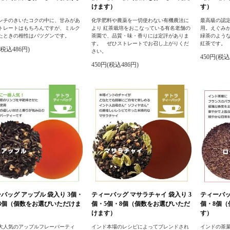
けます）
す）
ンチのきいたコクの中に、甘みがあ
化学肥料や農薬を一切使わない有機農法に
最高級の認
トレートはもちろんですが、ミルク
より 紅茶栽培をおこなっている有名老舗の
用。えぐみ
たときの相性はバツグンです。
茶園で、品質・味・香りには定評がありま
緑茶のよう
す。 ぜひストレートでお召し上がりくだ
紅茶です。
(税込486円)
さい。
450円(税込
450円(税込486円)
バッグ アップル 袋入り 3個・
ティーバッグ マサラチャイ 袋入り 3
ティーバッ
8個（個数をお選びいただけま
個・5個・8個（個数をお選びいただ
個・8個
けます）
す）
大人気のアップルフレーバーティ
インド本場のレシピによってブレンドされ
インドの茶