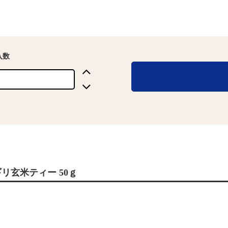
入数
リ玄米ティー 50ｇ