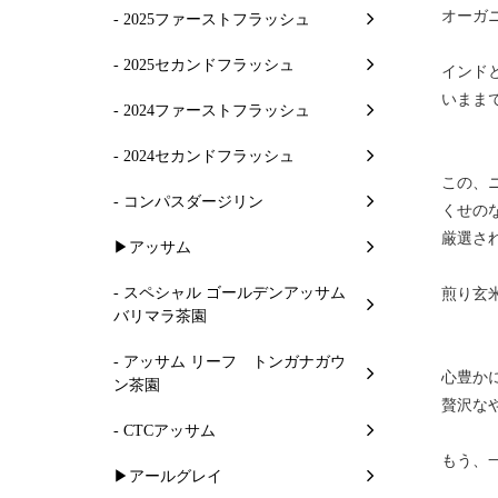
オーガ
- 2025ファーストフラッシュ
- 2025セカンドフラッシュ
インド
いまま
- 2024ファーストフラッシュ
- 2024セカンドフラッシュ
この、
- コンパスダージリン
くせの
厳選さ
▶アッサム
- スペシャル ゴールデンアッサム
煎り玄
バリマラ茶園
- アッサム リーフ トンガナガウ
心豊か
ン茶園
贅沢な
- CTCアッサム
もう、
▶アールグレイ