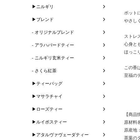
▶ニルギリ
ポット
▶ブレンド
やさし
- オリジナルブレンド
ストレ
心身と
- アラハバードティー
ほっこ
- ニルギリ玄米ティー
この香
- さくら紅茶
至福の
▶ティーバッグ
▶マサラチャイ
▶ローズティー
【商品
▶ルイボスティー
原材料
原産地
▶アタルヴァヴェーダティー
茶葉の