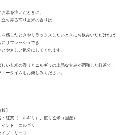
にお湯を注いだときに、
く立ち昇る煎り玄米の香りは、
スを感じたときやリラックスしたいときにお飲みいただければ
もにリフレッシュでき
りとやさしい気分にしてくれます。
ばしい玄米の香りとニルギリの上品な甘みが調和した紅茶で、
ティータイムをお楽しみください。
情報】
名：紅茶（ニルギリ）、煎り玄米（国産）
：インド ニルギリ
タイプ：リーフ