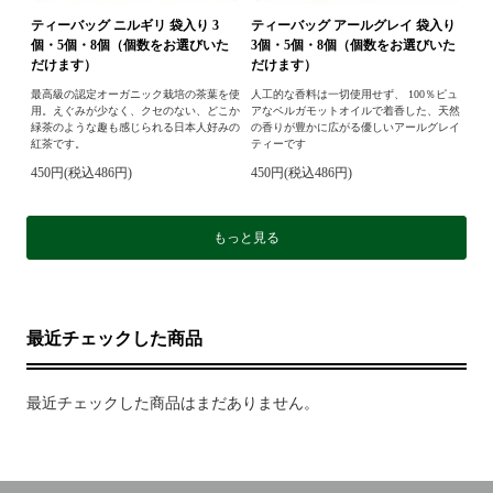
ティーバッグ ニルギリ 袋入り 3
ティーバッグ アールグレイ 袋入り
個・5個・8個（個数をお選びいた
3個・5個・8個（個数をお選びいた
だけます）
だけます）
最高級の認定オーガニック栽培の茶葉を使
人工的な香料は一切使用せず、 100％ピュ
用。えぐみが少なく、クセのない、どこか
アなベルガモットオイルで着香した、天然
緑茶のような趣も感じられる日本人好みの
の香りが豊かに広がる優しいアールグレイ
紅茶です。
ティーです
450円(税込486円)
450円(税込486円)
もっと見る
最近チェックした商品
最近チェックした商品はまだありません。