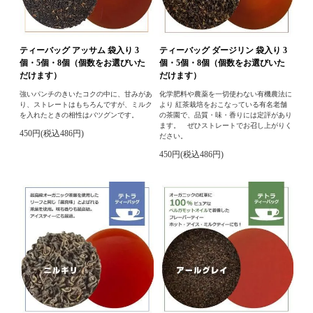
ティーバッグ アッサム 袋入り 3
ティーバッグ ダージリン 袋入り 3
個・5個・8個（個数をお選びいた
個・5個・8個（個数をお選びいた
だけます）
だけます）
強いパンチのきいたコクの中に、甘みがあ
化学肥料や農薬を一切使わない有機農法に
り、ストレートはもちろんですが、ミルク
より 紅茶栽培をおこなっている有名老舗
を入れたときの相性はバツグンです。
の茶園で、品質・味・香りには定評があり
ます。 ぜひストレートでお召し上がりく
450円(税込486円)
ださい。
450円(税込486円)