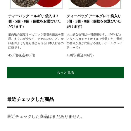
ティーバッグ ニルギリ 袋入り 3
ティーバッグ アールグレイ 袋入り
個・5個・8個（個数をお選びいた
3個・5個・8個（個数をお選びいた
だけます）
だけます）
最高級の認定オーガニック栽培の茶葉を使
人工的な香料は一切使用せず、 100％ピュ
用。えぐみが少なく、クセのない、どこか
アなベルガモットオイルで着香した、天然
緑茶のような趣も感じられる日本人好みの
の香りが豊かに広がる優しいアールグレイ
紅茶です。
ティーです
450円(税込486円)
450円(税込486円)
もっと見る
最近チェックした商品
最近チェックした商品はまだありません。