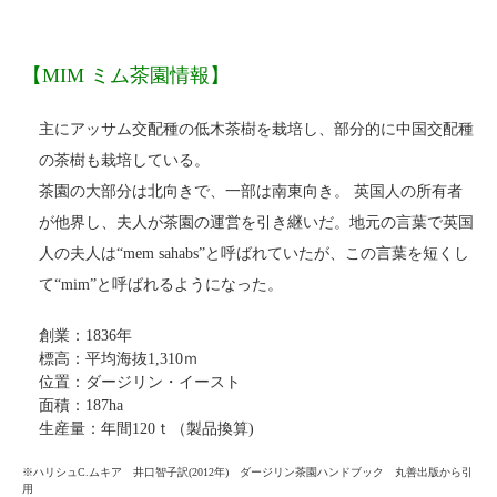
【MIM ミム茶園情報】
主にアッサム交配種の低木茶樹を栽培し、部分的に中国交配種
の茶樹も栽培している。
茶園の大部分は北向きで、一部は南東向き。 英国人の所有者
が他界し、夫人が茶園の運営を引き継いだ。地元の言葉で英国
人の夫人は“mem sahabs”と呼ばれていたが、この言葉を短くし
て“mim”と呼ばれるようになった。
創業：1836年
標高：平均海抜1,310ｍ
位置：ダージリン・イースト
面積：187ha
生産量：年間120ｔ（製品換算)
※ハリシュC.ムキア 井口智子訳(2012年) ダージリン茶園ハンドブック 丸善出版から引
用