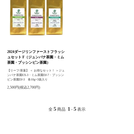
2024ダージリンファーストフラッシ
ュセット F（ジュンパナ茶園・ミム
茶園・プッシンビン茶園）
【リーフ/茶葉】 ＜ お得なセット！ ＞ジュ
ンパナ茶園EX-3・ミム茶園DJ-7・プッシン
ビン茶園DJ-3 各10g×3袋入り
2,500円(税込2,700円)
5
1
5
全
商品
-
表示