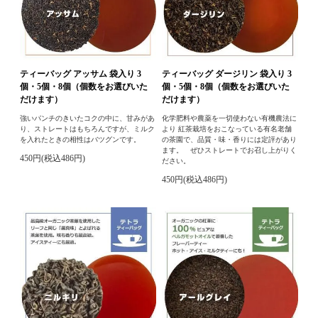
ティーバッグ アッサム 袋入り 3
ティーバッグ ダージリン 袋入り 3
個・5個・8個（個数をお選びいた
個・5個・8個（個数をお選びいた
だけます）
だけます）
強いパンチのきいたコクの中に、甘みがあ
化学肥料や農薬を一切使わない有機農法に
り、ストレートはもちろんですが、ミルク
より 紅茶栽培をおこなっている有名老舗
を入れたときの相性はバツグンです。
の茶園で、品質・味・香りには定評があり
ます。 ぜひストレートでお召し上がりく
450円(税込486円)
ださい。
450円(税込486円)