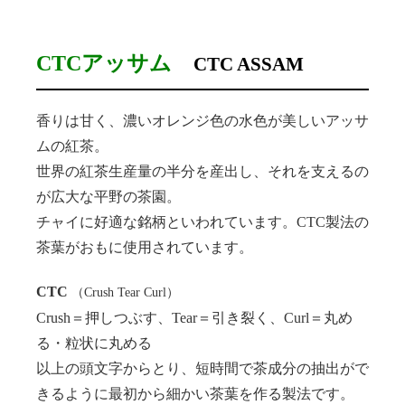
CTCアッサム
CTC ASSAM
香りは甘く、濃いオレンジ色の水色が美しいアッサ
ムの紅茶。
世界の紅茶生産量の半分を産出し、それを支えるの
が広大な平野の茶園。
チャイに好適な銘柄といわれています。CTC製法の
茶葉がおもに使用されています。
CTC
（Crush Tear Curl）
Crush＝押しつぶす、Tear＝引き裂く、Curl＝丸め
る・粒状に丸める
以上の頭文字からとり、短時間で茶成分の抽出がで
きるように最初から細かい茶葉を作る製法です。