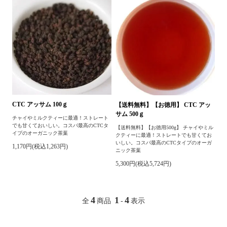
CTC アッサム 100ｇ
【送料無料】【お徳用】 CTC アッ
サム 500ｇ
チャイやミルクティーに最適！ストレート
でも甘くておいしい。コスパ最高のCTCタ
【送料無料】【お徳用500g】 チャイやミル
イプのオーガニック茶葉
クティーに最適！ストレートでも甘くてお
いしい。コスパ最高のCTCタイプのオーガ
1,170円(税込1,263円)
ニック茶葉
5,300円(税込5,724円)
4
1
4
全
商品
-
表示