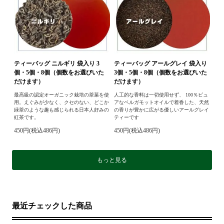
ティーバッグ ニルギリ 袋入り 3
ティーバッグ アールグレイ 袋入り
個・5個・8個（個数をお選びいた
3個・5個・8個（個数をお選びいた
だけます）
だけます）
最高級の認定オーガニック栽培の茶葉を使
人工的な香料は一切使用せず、 100％ピュ
用。えぐみが少なく、クセのない、どこか
アなベルガモットオイルで着香した、天然
緑茶のような趣も感じられる日本人好みの
の香りが豊かに広がる優しいアールグレイ
紅茶です。
ティーです
450円(税込486円)
450円(税込486円)
もっと見る
最近チェックした商品