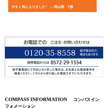
ましたが、やっぱりコンパスさんの紅茶が1番ですね
りました。久しぶりに、コンパスのアッサムCTCを岡
やすく気に入りました” ---岡山県 T様
山のイオンで、購入いたしました。毎回出店されるの
（上野が講師を務めた「アフタヌーンティー」の授業
が楽しみで、スタッフさんから、飲み方のアドバイス
に参加された生徒さんよりお寄せいただいたメッセー
などを教えていただいています。飾りつけも、素敵で
CTCアッサムは飲み終わった時に渋みがなく飲みやす
ジ）
す。
く気に入りました。ミルクティ-でも美味しかったで
す。
評価：★★★★★
以前、インド料理のお店で飲んだチャイがおいしく、
美味しく頂いています。有り難うございました。アフ
桃花様 （女性）
この味を家でも飲みたいと思っていたのですが、なか
タヌーンティーの会、本当に素晴らしかったです。
なか、思うものに行きあたらなかったのですが、今回
コンパスの紅茶で作ってみたら、できました。
知らないことが沢山あって勉強になったことも楽しか
ったですし、食べ物も最高、無論紅茶は極上で、本当
イオンに出店されていた、南インドの料理屋さんの奥
に幸せな時間でした。
様とお話しして、コンパスの紅茶を使ってチャイをお
コンパスさんの、紅茶のみならず食全体に対する誠実
店で出していることを教えてくださいました。毎朝の
なお姿、とてもとても感銘を受けております。
楽しみが増えました。 毎日飲んでも、美味しい茶葉
は飽きませんね。
食のみならず、消費者に対してもとてもとても真摯に
接してくださるところ、 本当に感激しました。
岡山県 Y.U様
岡山県 T様
COMPASS INFORMATION
コンパスイン
フォメーション