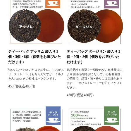
ティーバッグ アッサム 袋入り 3
ティーバッグ ダージリン 袋入り 3
個・5個・8個（個数をお選びいた
個・5個・8個（個数をお選びいた
だけます）
だけます）
強いパンチのきいたコクの中に、甘みがあ
化学肥料や農薬を一切使わない有機農法に
り、ストレートはもちろんですが、ミルク
より 紅茶栽培をおこなっている有名老舗
を入れたときの相性はバツグンです。
の茶園で、品質・味・香りには定評があり
ます。 ぜひストレートでお召し上がりく
450円(税込486円)
ださい。
450円(税込486円)