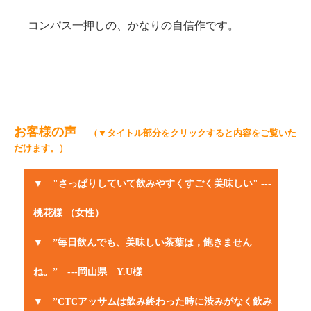
コンパス一押しの、かなりの自信作です。
お客様の声
（▼タイトル部分をクリックすると内容をご覧いた
だけます。）
▼ "さっぱりしていて飲みやすくすごく美味しい" ---
桃花様 （女性）
▼ ”毎日飲んでも、美味しい茶葉は，飽きません
さっぱりしていて飲みやすくすごく美味しいです。
このお値段でこのお味を出せるとは流石コンパスさん
ね。” ---岡山県 Y.U様
だと思いました。とっても気に入りました。
▼ ”CTCアッサムは飲み終わった時に渋みがなく飲み
コンパスさんのお茶が切れてしまい、他のを飲んでい
寒くなってきて、ミルクティーを毎朝、飲む季節にな