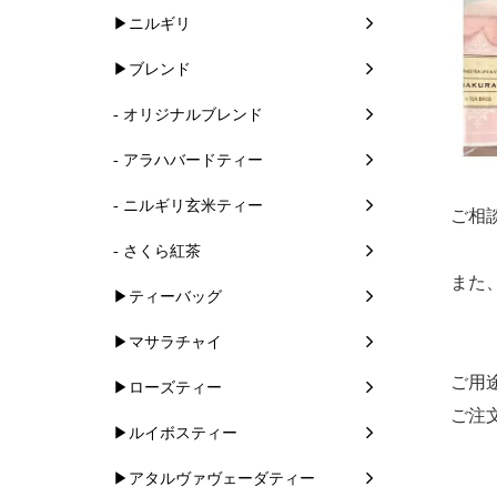
▶ニルギリ
▶ブレンド
- オリジナルブレンド
- アラハバードティー
- ニルギリ玄米ティー
ご相
- さくら紅茶
また
▶ティーバッグ
▶マサラチャイ
ご用
▶ローズティー
ご注
▶ルイボスティー
▶アタルヴァヴェーダティー