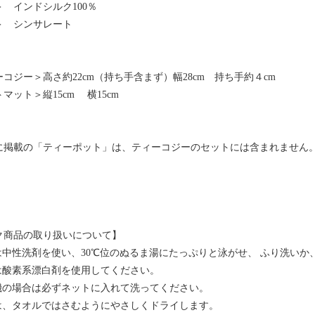
 インドシルク100％
＞ シンサレート
：
コジー＞高さ約22cm（持ち手含まず）幅28cm 持ち手約４cm
マット＞縦15cm 横15cm
に掲載の「ティーポット」は、ティーコジーのセットには含まれません
ク商品の取り扱いについて】
剤は中性洗剤を使い、30℃位のぬるま湯にたっぷりと泳がせ、 ふり洗い
白は酸素系漂白剤を使用してください。
濯機の場合は必ずネットに入れて洗ってください。
水は、タオルではさむようにやさしくドライします。