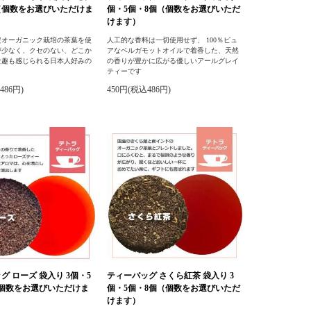
（個数をお選びいただけま
個・5個・8個（個数をお選びいただ
けます）
定オーガニック栽培の茶葉を使
人工的な香料は一切使用せず、 100％ピュ
が少なく、クセのない、どこか
アなベルガモットオイルで着香した、天然
な趣も感じられる日本人好みの
の香りが豊かに広がる優しいアールグレイ
ティーです
486円)
450円(税込486円)
グ ローズ 袋入り 3個・5
ティーバッグ さくら紅茶 袋入り 3
（個数をお選びいただけま
個・5個・8個（個数をお選びいただ
けます）