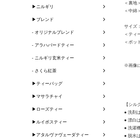
＜裏地＞
▶ニルギリ
＜中綿
▶ブレンド
サイズ
- オリジナルブレンド
＜ティー
＜ポット
- アラハバードティー
- ニルギリ玄米ティー
※画像
- さくら紅茶
▶ティーバッグ
▶マサラチャイ
【シル
▶ローズティー
● 洗
● 漂
▶ルイボスティー
● 洗
▶アタルヴァヴェーダティー
● 脱