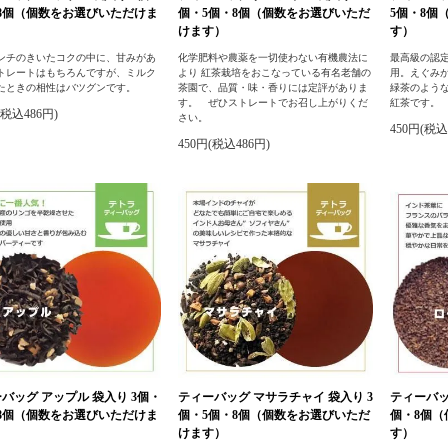
8個（個数をお選びいただけま
個・5個・8個（個数をお選びいただ
5個・8個
けます）
す）
ンチのきいたコクの中に、甘みがあ
化学肥料や農薬を一切使わない有機農法に
最高級の認
トレートはもちろんですが、ミルク
より 紅茶栽培をおこなっている有名老舗の
用。えぐみ
たときの相性はバツグンです。
茶園で、品質・味・香りには定評がありま
緑茶のよう
す。 ぜひストレートでお召し上がりくだ
紅茶です。
(税込486円)
さい。
450円(税込
450円(税込486円)
バッグ アップル 袋入り 3個・
ティーバッグ マサラチャイ 袋入り 3
ティーバッ
8個（個数をお選びいただけま
個・5個・8個（個数をお選びいただ
個・8個
けます）
す）