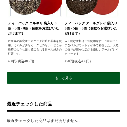
ティーバッグ ニルギリ 袋入り 3
ティーバッグ アールグレイ 袋入り
個・5個・8個（個数をお選びいた
3個・5個・8個（個数をお選びいた
だけます）
だけます）
最高級の認定オーガニック栽培の茶葉を使
人工的な香料は一切使用せず、 100％ピュ
用。えぐみが少なく、クセのない、どこか
アなベルガモットオイルで着香した、天然
緑茶のような趣も感じられる日本人好みの
の香りが豊かに広がる優しいアールグレイ
紅茶です。
ティーです
450円(税込486円)
450円(税込486円)
もっと見る
最近チェックした商品
最近チェックした商品はまだありません。