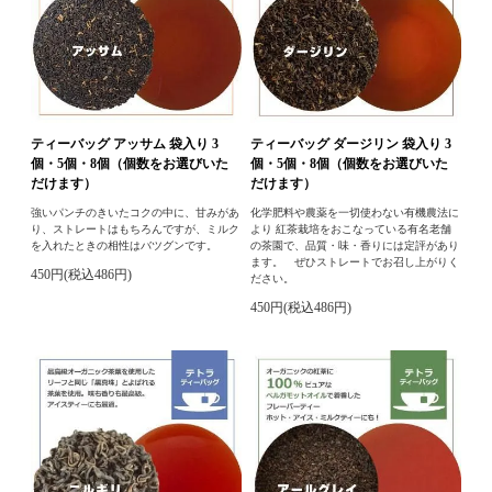
ティーバッグ アッサム 袋入り 3
ティーバッグ ダージリン 袋入り 3
個・5個・8個（個数をお選びいた
個・5個・8個（個数をお選びいた
だけます）
だけます）
強いパンチのきいたコクの中に、甘みがあ
化学肥料や農薬を一切使わない有機農法に
り、ストレートはもちろんですが、ミルク
より 紅茶栽培をおこなっている有名老舗
を入れたときの相性はバツグンです。
の茶園で、品質・味・香りには定評があり
ます。 ぜひストレートでお召し上がりく
450円(税込486円)
ださい。
450円(税込486円)