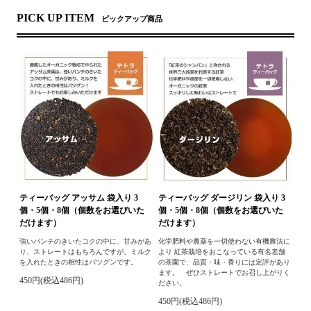
PICK UP ITEM
ピックアップ商品
ティーバッグ アッサム 袋入り 3
ティーバッグ ダージリン 袋入り 3
個・5個・8個（個数をお選びいた
個・5個・8個（個数をお選びいた
だけます）
だけます）
強いパンチのきいたコクの中に、甘みがあ
化学肥料や農薬を一切使わない有機農法に
り、ストレートはもちろんですが、ミルク
より 紅茶栽培をおこなっている有名老舗
を入れたときの相性はバツグンです。
の茶園で、品質・味・香りには定評があり
ます。 ぜひストレートでお召し上がりく
450円(税込486円)
ださい。
450円(税込486円)