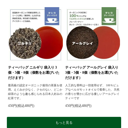
ティーバッグ ニルギリ 袋入り 3
ティーバッグ アールグレイ 袋入り
個・5個・8個（個数をお選びいた
3個・5個・8個（個数をお選びいた
だけます）
だけます）
最高級の認定オーガニック栽培の茶葉を使
人工的な香料は一切使用せず、 100％ピュ
用。えぐみが少なく、クセのない、どこか
アなベルガモットオイルで着香した、天然
緑茶のような趣も感じられる日本人好みの
の香りが豊かに広がる優しいアールグレイ
紅茶です。
ティーです
450円(税込486円)
450円(税込486円)
もっと見る