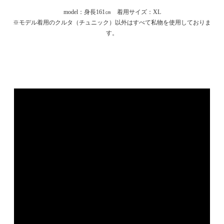
model：身長161㎝ 着用サイズ：XL
※モデル着用のクルタ（チュニック）以外はすべて私物を使用しておりま
す。