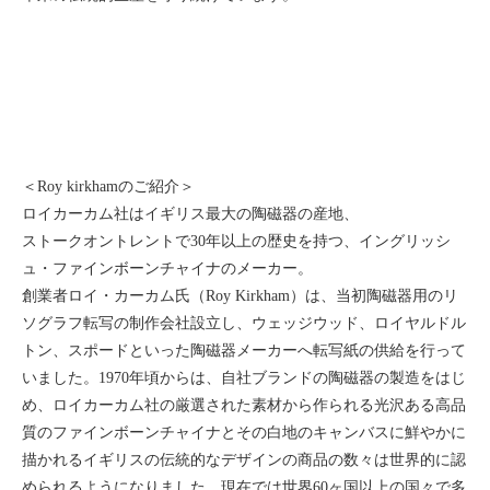
＜Roy kirkhamのご紹介＞
ロイカーカム社はイギリス最大の陶磁器の産地、
ストークオントレントで30年以上の歴史を持つ、イングリッシ
ュ・ファインボーンチャイナのメーカー。
創業者ロイ・カーカム氏（Roy Kirkham）は、当初陶磁器用のリ
ソグラフ転写の制作会社設立し、ウェッジウッド、ロイヤルドル
トン、スポードといった陶磁器メーカーへ転写紙の供給を行って
いました。1970年頃からは、自社ブランドの陶磁器の製造をはじ
め、ロイカーカム社の厳選された素材から作られる光沢ある高品
質のファインボーンチャイナとその白地のキャンバスに鮮やかに
描かれるイギリスの伝統的なデザインの商品の数々は世界的に認
められるようになりました。現在では世界60ヶ国以上の国々で多