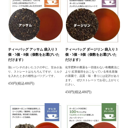
ティーバッグ アッサム 袋入り 3
ティーバッグ ダージリン 袋入り 3
個・5個・8個（個数をお選びいた
個・5個・8個（個数をお選びいた
だけます）
だけます）
強いパンチのきいたコクの中に、甘みがあ
化学肥料や農薬を一切使わない有機農法に
り、ストレートはもちろんですが、ミルク
より 紅茶栽培をおこなっている有名老舗
を入れたときの相性はバツグンです。
の茶園で、品質・味・香りには定評があり
ます。 ぜひストレートでお召し上がりく
450円(税込486円)
ださい。
450円(税込486円)