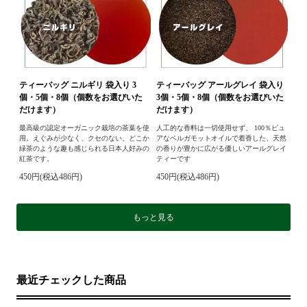
ティーバッグ ニルギリ 袋入り 3
ティーバッグ アールグレイ 袋入り
個・5個・8個（個数をお選びいた
3個・5個・8個（個数をお選びいた
だけます）
だけます）
最高級の認定オーガニック栽培の茶葉を使
人工的な香料は一切使用せず、 100％ピュ
用。えぐみが少なく、クセのない、どこか
アなベルガモットオイルで着香した、天然
緑茶のような趣も感じられる日本人好みの
の香りが豊かに広がる優しいアールグレイ
紅茶です。
ティーです
450円(税込486円)
450円(税込486円)
もっと見る
最近チェックした商品