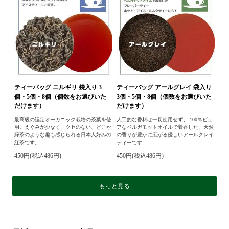
ティーバッグ ニルギリ 袋入り 3
ティーバッグ アールグレイ 袋入り
個・5個・8個（個数をお選びいた
3個・5個・8個（個数をお選びいた
だけます）
だけます）
最高級の認定オーガニック栽培の茶葉を使
人工的な香料は一切使用せず、 100％ピュ
用。えぐみが少なく、クセのない、どこか
アなベルガモットオイルで着香した、天然
緑茶のような趣も感じられる日本人好みの
の香りが豊かに広がる優しいアールグレイ
紅茶です。
ティーです
450円(税込486円)
450円(税込486円)
もっと見る