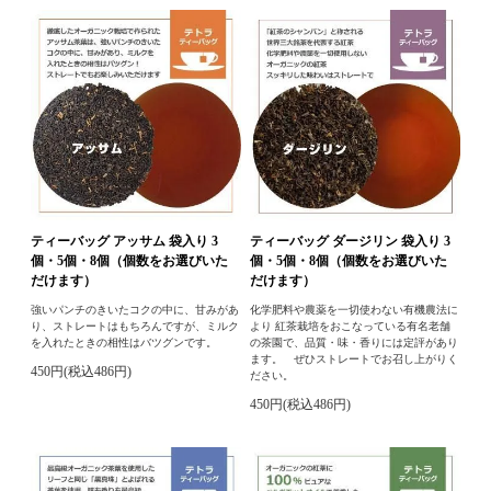
ティーバッグ アッサム 袋入り 3
ティーバッグ ダージリン 袋入り 3
個・5個・8個（個数をお選びいた
個・5個・8個（個数をお選びいた
だけます）
だけます）
強いパンチのきいたコクの中に、甘みがあ
化学肥料や農薬を一切使わない有機農法に
り、ストレートはもちろんですが、ミルク
より 紅茶栽培をおこなっている有名老舗
を入れたときの相性はバツグンです。
の茶園で、品質・味・香りには定評があり
ます。 ぜひストレートでお召し上がりく
450円(税込486円)
ださい。
450円(税込486円)