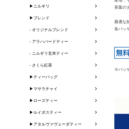
産地：
▶ニルギリ
茶葉の
▶ブレンド
最適な
各パッ
- オリジナルブレンド
- アラハバードティー
- ニルギリ玄米ティー
- さくら紅茶
※パッ
▶ティーバッグ
▶マサラチャイ
▶ローズティー
▶ルイボスティー
▶アタルヴァヴェーダティー