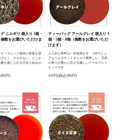
グ ニルギリ 袋入り 3個・
ティーバッグ アールグレイ 袋入り 3
（個数をお選びいただけま
個・5個・8個（個数をお選びいただ
けます）
定オーガニック栽培の茶葉を使
人工的な香料は一切使用せず、 100％ピュ
が少なく、クセのない、どこか
アなベルガモットオイルで着香した、天然
な趣も感じられる日本人好みの
の香りが豊かに広がる優しいアールグレイ
ティーです
486円)
450円(税込486円)