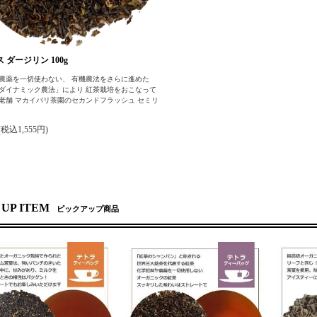
 ダージリン 100g
農薬を一切使わない、 有機農法をさらに進めた
ダイナミック農法」により 紅茶栽培をおこなって
老舗 マカイバリ茶園のセカンドフラッシュ セミリ
(税込1,555円)
 UP ITEM
ピックアップ商品