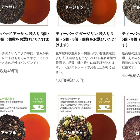
バッグ アッサム 袋入り 3個・
ティーバッグ ダージリン 袋入り 3
ティーバッ
8個（個数をお選びいただけま
個・5個・8個（個数をお選びいただ
5個・8個
けます）
す）
ンチのきいたコクの中に、甘みがあ
化学肥料や農薬を一切使わない有機農法に
最高級の認
トレートはもちろんですが、ミルク
より 紅茶栽培をおこなっている有名老舗の
用。えぐみ
たときの相性はバツグンです。
茶園で、品質・味・香りには定評がありま
緑茶のよう
す。 ぜひストレートでお召し上がりくだ
紅茶です。
(税込486円)
さい。
450円(税込
450円(税込486円)