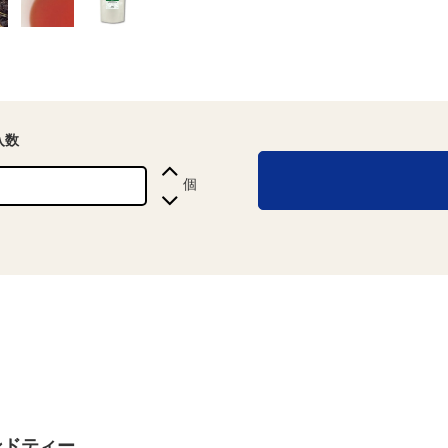
入数
個
ンドティー