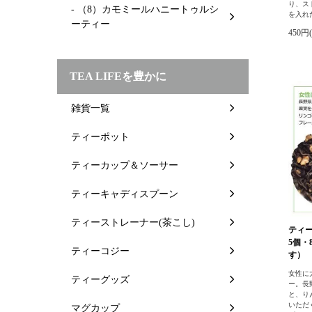
り、ス
- （8）カモミールハニートゥルシ
を入れ
ーティー
450円
TEA LIFEを豊かに
雑貨一覧
ティーポット
ティーカップ＆ソーサー
ティーキャディスプーン
ティーストレーナー(茶こし)
ティー
5個・
ティーコジー
す）
女性に
ティーグッズ
ー。長
と、り
いただ
マグカップ