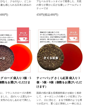
が少なく、クセのない、どこか
アなベルガモットオイルで着香した、天然
な趣も感じられる日本人好みの
の香りが豊かに広がる優しいアールグレイ
ティーです
486円)
450円(税込486円)
グ ローズ 袋入り 3個・5
ティーバッグ さくら紅茶 袋入り 3
（個数をお選びいただけま
個・5個・8個（個数をお選びいただ
けます）
葉に、フランスのローズの香料
国産の桜の葉を収穫後乾燥させ細かく粉砕
ました。 品のいい上質なロー
して、 オーガニックの南インド紅茶とブレ
、女性の心をしあわせで満たし
ンド。 口に含むと、まるで桜餅のような香
。
りが広がり、驚くほど美味しい一杯に仕上