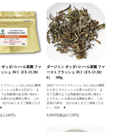
 ギッダパハール茶園 ファ
ダージリン ギッダパハール茶園 ファ
シュ AV2（EX-13 202
ーストフラッシュ AV2（EX-13 202
6） 100g
ーストフラッシュ /口に入れた瞬間
2026ファーストフラッシュ /口に入れた瞬間
リニッシュな香りが広がり、ま
から甘くグリニッシュな香りが広がり、ま
ような高級感のある深い味わい
るで玉露のような高級感のある深い味わい
トを思わせる爽快な香り、この
とマスカットを思わせる爽快な香り、この
を、ぜひ心ゆくまでご堪能くださ
至高の1杯を、ぜひ心ゆくまでご堪能くださ
★
い。/ 渋み ★
込3,240円)
9,000円(税込9,720円)