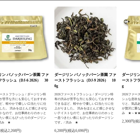
リン バノックバーン茶園 ファ
ダージリン バノックバーン茶園 ファ
ダージリン
ラッシュ（DJ-6 2026） 30
ーストフラッシュ（DJ-9 2026） 10
ーストフラッ
0g
g
ァーストフラッシュ / ダージリン特
2026ファーストフラッシュ / ダージリン特
2026ファー
が苦手な方にも安心しておすすめ
有の渋みが苦手な方にも安心しておすすめ
シュな息吹
ど、軽やかで優しい口当たりに仕
できるほど、軽やかで優しい口当たりに仕
りと、気品
した。 渋みをほとんど感じさせな
上がりました。 渋みをほとんど感じさせな
が贅沢に重な
トなので、お仕事終わりのホッと
いテイストなので、お仕事終わりのホッと
み ★～★
たい夜にもぴったりのダージリン
一息つきたい夜にもぴったりのダージリン
2,300円(税
渋み ★
です。/ 渋み ★
(税込2,268円)
6,200円(税込6,696円)