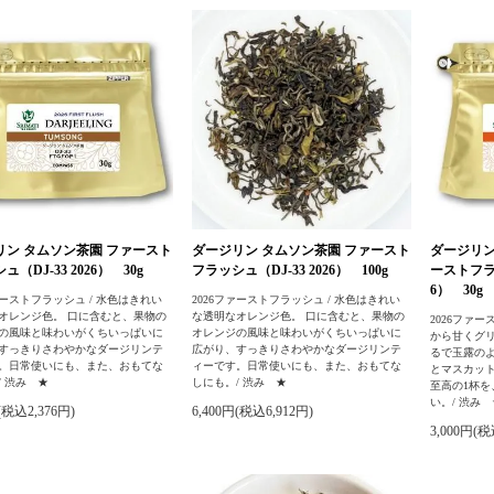
リン タムソン茶園 ファースト
ダージリン タムソン茶園 ファースト
ダージリン
（DJ-33 2026） 30g
フラッシュ（DJ-33 2026） 100g
ーストフラッ
6） 30g
ァーストフラッシュ / 水色はきれい
2026ファーストフラッシュ / 水色はきれい
オレンジ色。 口に含むと、果物の
な透明なオレンジ色。 口に含むと、果物の
2026ファ
の風味と味わいがくちいっぱいに
オレンジの風味と味わいがくちいっぱいに
から甘くグ
すっきりさわやかなダージリンテ
広がり、すっきりさわやかなダージリンテ
るで玉露の
。日常使いにも、また、おもてな
ィーです。日常使いにも、また、おもてな
とマスカッ
/ 渋み ★
しにも。/ 渋み ★
至高の1杯
い。/ 渋み 
(税込2,376円)
6,400円(税込6,912円)
3,000円(税