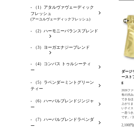
- （1）アタルヴァヴェーディック
フレッシュ
(アーユルヴェーディックフレッシュ)
- （2）ハーモニーバランスブレンド
- （3）ヨーガエナジーブレンド
- （4）コンパス トゥルシーティ
ー
ダージ
ーストフ
- （5）ラベンダーミントグリーン
g
ティー
2026フ
有の渋み
できるほ
- （6）ハーバルブレンドジンジャ
上がりま
ー
いテイス
一息つき
です。/ 
- （7）ハーバルブレンドラベンダ
2,100円
ー