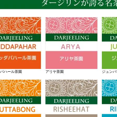
パハール茶園
アリヤ茶園
ジュンパ