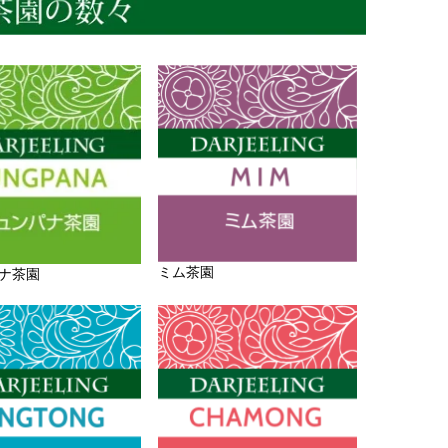
ミム茶園
ナ茶園