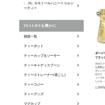
- （8）カモミールハニートゥルシ
ーティー
TEA LIFEを豊かに
雑貨一覧
ティーポット
ダージ
ティーカップ＆ソーサー
フラッシュ
2026フ
ティーキャディスプーン
な透明な
オレンジ
広がり、
ティーストレーナー(茶こし)
ィーです
しにも。
ティーコジー
2,200円
ティーグッズ
マグカップ