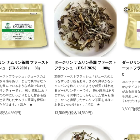
リン ナムリン茶園 ファースト
ダージリン ナムリン茶園 ファースト
ダージリン
 （EX-5 2026） 30g
フラッシュ （EX-5 2026） 100g
ーストフラッ
g
ァーストフラッシュ / ジュースのよ
2026ファーストフラッシュ / ジュースのよ
きり感もあり、まるで爽やかなシ
うなすっきり感もあり、まるで爽やかなシ
2026ファー
を飲んでいるような感覚で味わえ
ャンパンを飲んでいるような感覚で味わえ
かなテイス
リンティーです。 軽い感覚はあり
るダージリンティーです。 軽い感覚はあり
がある高貴
その中にしっかりとした甘みも感
ますが、その中にしっかりとした甘みも感
もお楽しみ
と復活したナムリン茶園を皆様に
じ、やっと復活したナムリン茶園を皆様に
くいただけま
ただけます。/ 渋み ★
お飲みいただけます。/ 渋み ★
3,500円(税
(税込4,860円)
13,500円(税込14,580円)