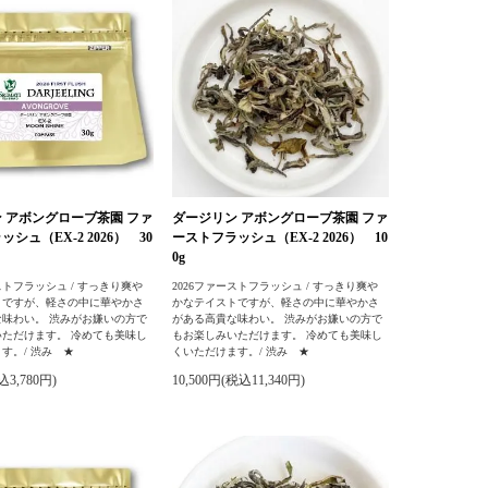
 アボングローブ茶園 ファ
ダージリン アボングローブ茶園 ファ
シュ（EX-2 2026） 30
ーストフラッシュ（EX-2 2026） 10
0g
ストフラッシュ / すっきり爽や
2026ファーストフラッシュ / すっきり爽や
トですが、軽さの中に華やかさ
かなテイストですが、軽さの中に華やかさ
な味わい。 渋みがお嫌いの方で
がある高貴な味わい。 渋みがお嫌いの方で
いただけます。 冷めても美味し
もお楽しみいただけます。 冷めても美味し
す。/ 渋み ★
くいただけます。/ 渋み ★
込3,780円)
10,500円(税込11,340円)