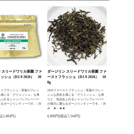
 スリードワリカ茶園 ファ
ダージリン スリードワリカ茶園 ファ
シュ（DJ-9 2026） 30
ーストフラッシュ（DJ-9 2026） 10
0g
ストフラッシュ / 茶葉のフレッ
2026ファーストフラッシュ / 茶葉のフレッ
を感じる「グリニッシュ」な香
シュな息吹を感じる「グリニッシュ」な香
あふれるシャンパンフレーバー
りと、気品あふれるシャンパンフレーバー
るダージリンティーです。/ 渋
が贅沢に重なるダージリンティーです。/ 渋
★
み ★～★★
込2,484円)
6,800円(税込7,344円)