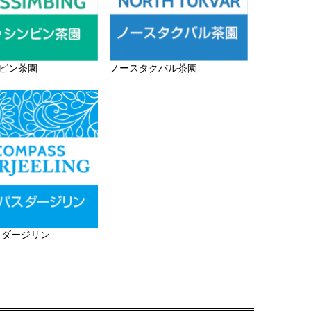
ビン茶園
ノースタクバル茶園
 ダージリン