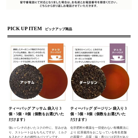
PICK UP ITEM
ピックアップ商品
ティーバッグ アッサム 袋入り 3
ティーバッグ ダージリン 袋入り 3
個・5個・8個（個数をお選びいた
個・5個・8個（個数をお選びいた
だけます）
だけます）
強いパンチのきいたコクの中に、甘みがあ
化学肥料や農薬を一切使わない有機農法に
り、ストレートはもちろんですが、ミルク
より 紅茶栽培をおこなっている有名老舗
を入れたときの相性はバツグンです。
の茶園で、品質・味・香りには定評があり