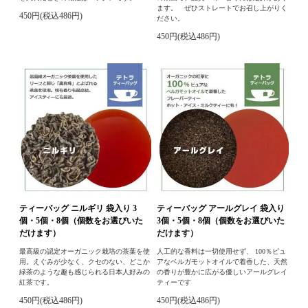
ます。 ぜひストレートでお召し上がりく
450円(税込486円)
ださい。
450円(税込486円)
ティーバッグ ニルギリ 袋入り 3
ティーバッグ アールグレイ 袋入り
個・5個・8個（個数をお選びいた
3個・5個・8個（個数をお選びいた
だけます）
だけます）
最高級の認定オーガニック栽培の茶葉を使
人工的な香料は一切使用せず、 100％ピュ
用。えぐみが少なく、クセのない、どこか
アなベルガモットオイルで着香した、天然
緑茶のような趣も感じられる日本人好みの
の香りが豊かに広がる優しいアールグレイ
紅茶です。
ティーです
450円(税込486円)
450円(税込486円)